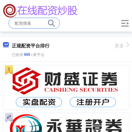
正规配资平台排行
更多
已收录
999
+家平台