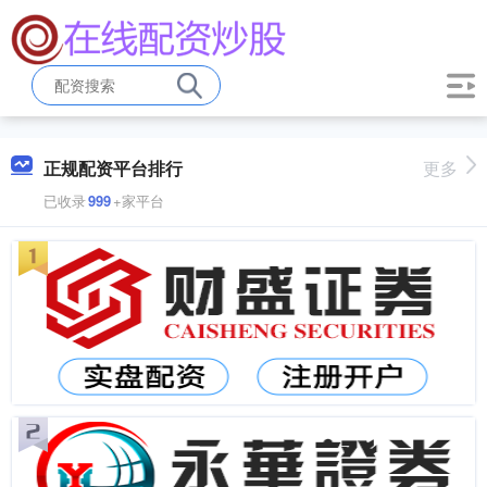
正规配资平台排行
更多
已收录
999
+家平台