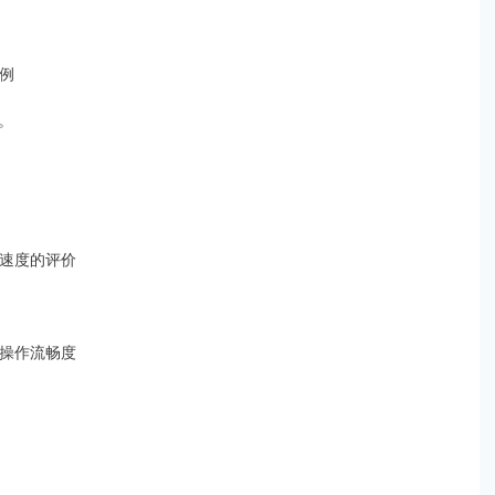
比例
。
应速度的评价
试操作流畅度
。