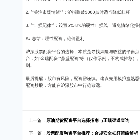
2. **关注市场情绪**：沪指跌破3000点时适当降低杠杆
3. **止损纪律**：设置5%-8%的硬性止损线，避免情绪化操
## 总结：理性配资，稳健盈利
沪深股票配资平台的选择，本质是寻找风险与收益的平衡点
台，如“金瑞配资”“鼎盛配资”等（仅作示例，不构成推荐
则。
最后提醒：股市有风险，配资需谨慎。建议先用模拟盘熟悉
配资炒股，方能在沪深股市中行稳致远。
上一篇：
原油期货配资平台选择指南与正规渠道查询
下一篇：
股票配资融资平台推荐：合规安全杠杆策略解析