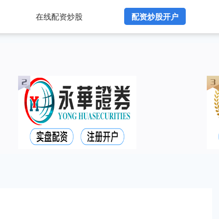
在线配资炒股
配资炒股开户