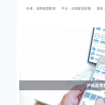
作者：淄博股票配资
平台：在线配资炒股
更新：2