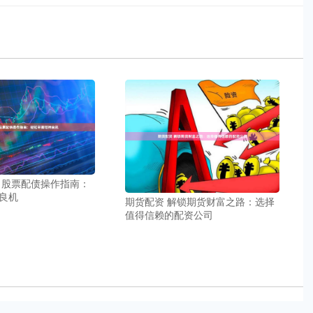
 股票配债操作指南：
良机
期货配资 解锁期货财富之路：选择
值得信赖的配资公司