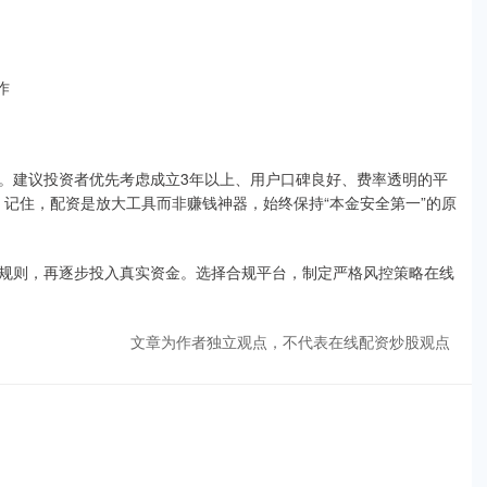
作
。建议投资者优先考虑成立3年以上、用户口碑良好、费率透明的平
）。记住，配资是放大工具而非赚钱神器，始终保持“本金安全第一”的原
规则，再逐步投入真实资金。选择合规平台，制定严格风控策略在线
文章为作者独立观点，不代表在线配资炒股观点