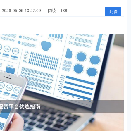
026-05-05 10:27:09
阅读：138
配资