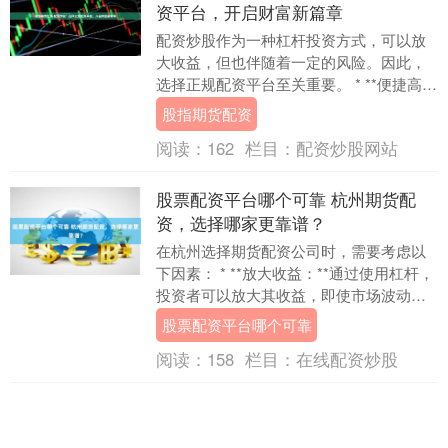
资平台，开启财富新篇章
配资炒股作为一种杠杆投资方式，可以放
大收益，但也伴随着一定的风险。因此，
选择正规配资平台至关重要。 * **便捷高
效：**投资者无需逐一联系配资公司，即可
股指期货配资
在平台....
阅读：
162
栏目：
配资炒股网站
股票配资平台哪个可靠 杭州期货配
资，选择哪家更靠谱？
在杭州选择期货配资公司时，需要考虑以
下因素： * **放大收益：**通过使用杠杆，
投资者可以放大其收益，即使市场波动较
小。 **1. 资质和信誉：** 选择持有....
股票配资平台哪个可靠
阅读：
158
栏目：
在线配资炒股