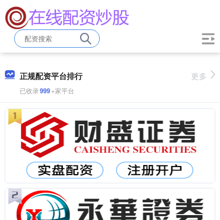
正规配资平台排行
更多
已收录
999
+家平台