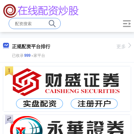
正规配资平台排行
更多
已收录
999
+家平台