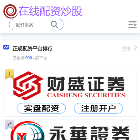
正规配资平台排行
更多
已收录
999
+家平台