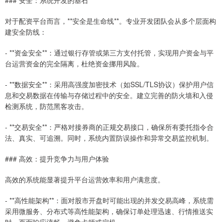
对于配资平台而言，**安全是生命线**。专业开发团队会从多个层面构
建安全防线：
- **资金安全**：通过银行存管或第三方支付托管，实现用户资金与平
台运营资金的完全隔离，杜绝资金挪用风险。
- **数据安全**：采用高强度加密技术（如SSL/TLS协议）保护用户信
息和交易数据在传输与存储过程中的安全。建立完善的防火墙和入侵
检测系统，防范黑客攻击。
- **交易安全**：严格对接券商的正规交易接口，确保所有委托指令合
法、真实、可追溯。同时，系统内置防误操作和异常交易监控机制。
### 高效：提升竞争力与用户体验
高效的系统能显著提升平台运营效率和用户满意度。
- **高性能架构**：面对股市开盘时可能出现的并发交易高峰，系统需
采用微服务、分布式等高性能架构，确保订单处理迅速、行情推送实
时、页面响应流畅，避免卡顿或宕机。