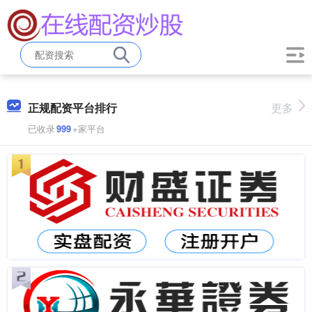
正规配资平台排行
更多
已收录
999
+家平台