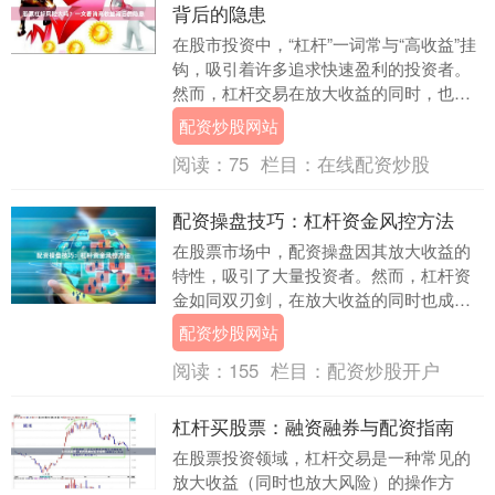
背后的隐患
在股市投资中，“杠杆”一词常与“高收益”挂
钩，吸引着许多追求快速盈利的投资者。
然而，杠杆交易在放大收益的同时，也成
倍放大了风险。股票杠杆风险大吗？答案
配资炒股网站
是：**风....
阅读：
75
栏目：
在线配资炒股
配资操盘技巧：杠杆资金风控方法
在股票市场中，配资操盘因其放大收益的
特性，吸引了大量投资者。然而，杠杆资
金如同双刃剑，在放大收益的同时也成倍
放大了风险。掌握科学的配资操盘技巧与
配资炒股网站
风控方法，是投资....
阅读：
155
栏目：
配资炒股开户
杠杆买股票：融资融券与配资指南
在股票投资领域，杠杆交易是一种常见的
放大收益（同时也放大风险）的操作方