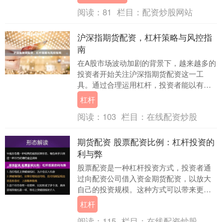
的运作机制、潜在....
阅读：
81
栏目：
配资炒股网站
沪深指期货配资，杠杆策略与风控指
南
在A股市场波动加剧的背景下，越来越多的
投资者开始关注沪深指期货配资这一工
具。通过合理运用杠杆，投资者能以有限
的本金撬动更大规模的交易，但高收益背
杠杆
后也伴随着高风险....
阅读：
103
栏目：
在线配资炒股
期货配资 股票配资比例：杠杆投资的
利与弊
股票配资是一种杠杆投资方式，投资者通
过向配资公司借入资金期货配资，以放大
自己的投资规模。这种方式可以带来更高
的收益，但也伴随着更高的风险。 其吸引
杠杆
力显而易见。对....
阅读：
115
栏目：
在线配资炒股