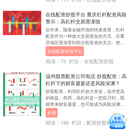
在线配资炒股平台 重庆杠杆配资风险
警示：高杠杆交易需谨慎
近年来，随着金融市场的快速发展，杠杆
配资作为一种放大交易资金的方式，在重
庆地区逐渐受到部分投资者的关注。然
而，高杠杆交易背后隐藏着巨大风险在线
在线配资炒股平台
配资炒股平台，投资....
阅读：
73
栏目：
在线配资炒股
温州股票配资公司电话 炒股配资：高
杠杆下的财富盛宴还是风险深渊？
炒股配资，利用杠杆放大资金，追求更高
的收益。然而，高杠杆是一把双刃剑，既
能带来财富盛宴，也可能成为风险深渊。
姜堰股票配资的门槛较低，一般只需缴纳
炒股
一定比例的保证....
阅读：
199
栏目：
配资炒股网站