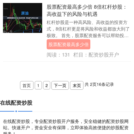
股票配资最高多少倍 8倍杠杆炒股：
高收益下的风险与机遇
杠杆炒股是一种高风险、高收益的投资方
式，8倍杠杆更是将风险和收益都放大到了
极致。 首先，股票配资服务可以帮助投资
者稳健投资股市。通过借入资金进行投
股票配资最高多少倍
资，投资者可以....
阅读：
131
栏目：
配资炒股开户
共
2
页
16
条记录
首页
1
2
下一页
末页
在线配资炒股
在线配资炒股，专业配资炒股开户服务，安全稳健的配资炒股网
站。快速开户，资金安全有保障，立即体验高效便捷的炒股配资
服务！