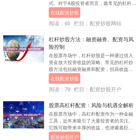
式。对于A股投资者而言，最常见的杠杆工
具包括**融资融券**和**场外配资**。本文
在线配资炒股
将为您....
阅读：
60
栏目：
配资炒股网站
杠杆炒股方法：融资融券、配资与风
险控制
在股票市场中，杠杆炒股是一种通过借入
资金放大投资收益的策略。常见的杠杆炒
股方法包括融资融券和配资，但高收益往
往伴随着高风险，有效的风险控制是成功
在线配资炒股
的关键。本文将详....
阅读：
79
栏目：
配资炒股开户
股票高杠杆配资：风险与机遇全解析
在股票市场中，高杠杆配资作为一种金融
工具，近年来吸引了大量投资者的关注。
它既可能带来丰厚的收益，也潜藏着巨大
的风险。本文将全面解析股票高杠杆配资
配资炒股开户